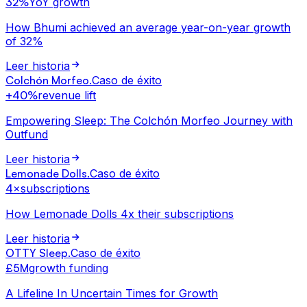
32%
YoY growth
How Bhumi achieved an average year-on-year growth
of 32%
Leer historia
Colchón Morfeo
.
Caso de éxito
+40%
revenue lift
Empowering Sleep: The Colchón Morfeo Journey with
Outfund
Leer historia
Lemonade Dolls
.
Caso de éxito
4×
subscriptions
How Lemonade Dolls 4x their subscriptions
Leer historia
OTTY Sleep
.
Caso de éxito
£5M
growth funding
A Lifeline In Uncertain Times for Growth